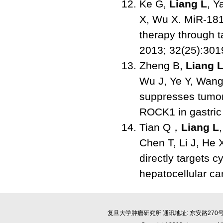
Ke G,
Liang L
, Y
X, Wu X. MiR-181a
therapy through 
2013; 32(25):301
Zheng B,
Liang 
Wu J, Ye Y, Wang
suppresses tumor
ROCK1 in gastric
Tian Q，
Liang L
Chen T, Li J, He
directly targets 
hepatocellular c
复旦大学肿瘤研究所 通讯地址: 东安路270号2号楼13