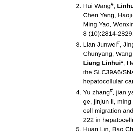
#
Hui Wang
,
Linhu
Chen Yang, Haojie
Ming Yao, Wenxin
8 (10):2814-2829
#
Lian Junwei
, Ji
Chunyang, Wang Q
Liang Linhui*
, H
the SLC39A6/SNA
hepatocellular c
#
Yu zhang
, jian 
ge, jinjun li, ming
cell migration an
222 in hepatocel
Huan Lin, Bao Ch