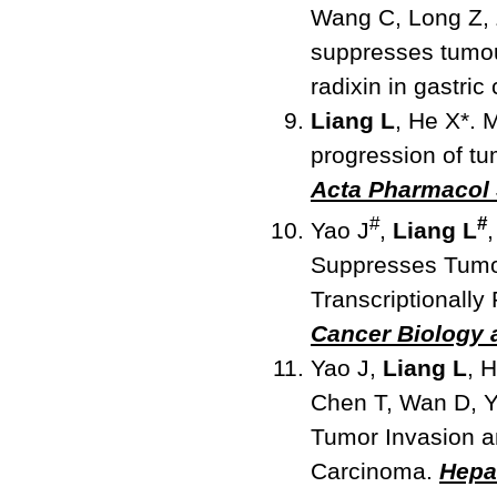
Wang C, Long Z, 
suppresses tumour
radixin in gastric
Liang L
, He X*. 
progression of tum
Acta Pharmacol 
#
#
Yao J
,
Liang L
Suppresses Tumor
Transcriptionally
Cancer Biology 
Yao J,
Liang L
, 
Chen T, Wan D, Y
Tumor Invasion a
Carcinoma.
Hepa