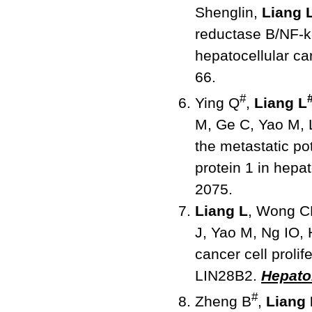
Shenglin,
Liang 
reductase B/NF-k
hepatocellular ca
66.
#
Ying Q
,
Liang L
M, Ge C, Yao M, 
the metastatic po
protein 1 in hepa
2075.
Liang L
, Wong CM
J, Yao M, Ng IO,
cancer cell proli
LIN28B2.
Hepato
#
Zheng B
,
Liang 